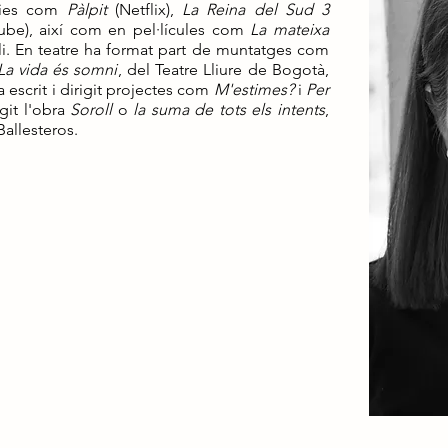
èries com
Pàlpit
(Netflix),
La Reina del Sud 3
be), així com en pel·lícules com
La mateixa
li. En teatre ha format part de muntatges com
La vida és somni
, del Teatre Lliure de Bogotà,
 escrit i dirigit projectes com
M'estimes?
i
Per
igit l'obra
Soroll
o
la suma de tots els intents
,
allesteros.