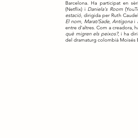
Barcelona. Ha participat en s
(Netflix) i
Daniela's Room
(YouTu
estació
, dirigida per Ruth Caude
El nom
,
Marat/Sade
,
Antígona
i
entre d'altres. Com a creadora, ha
què migren els peixos?
, i ha dir
del dramaturg colombià Moisés B