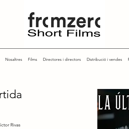
Nosaltres
Films
Directores i directors
Distribució i vendes
rtida
ctor Rivas