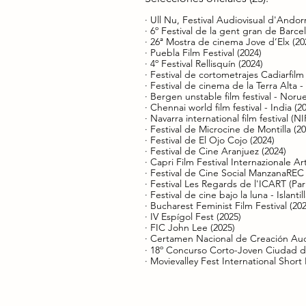
· Ull Nu, Festival Audiovisual d'Andor
· 6º Festival de la gent gran de Barce
· 26ª Mostra de cinema Jove d’Elx (20
· Puebla Film Festival (2024)
· 4º Festival Rellisquín (2024)
· Festival de cortometrajes Cadiarfilm
· Festival de cinema de la Terra Alta 
· Bergen unstable film festival - Noru
· Chennai world film festival - India (2
· Navarra international film festival (NI
· Festival de Microcine de Montilla (20
· Festival de El Ojo Cojo (2024)
· Festival de Cine Aranjuez (2024)​
· Capri Film Festival Internazionale A
· Festival de Cine Social ManzanaREC 
· Festival Les Regards de l'ICART (Parí
· Festival de cine bajo la luna - Islantil
· Bucharest Feminist Film Festival (202
· IV Espígol Fest (2025)
· FIC John Lee (2025)
· Certamen Nacional de Creación Aud
· 18º Concurso Corto-Joven Ciudad d
· Movievalley Fest International Short 